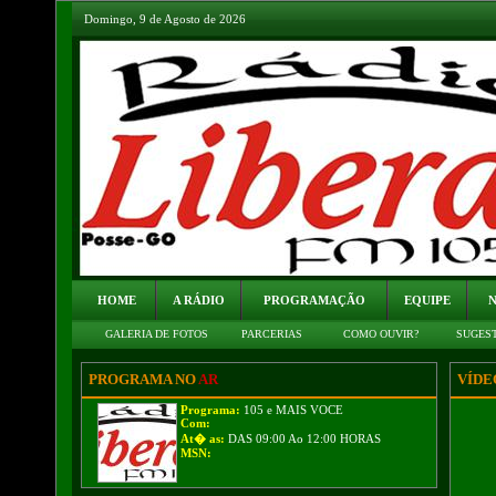
Domingo, 9 de Agosto de 2026
HOME
A RÁDIO
PROGRAMAÇÃO
EQUIPE
N
GALERIA DE FOTOS
PARCERIAS
COMO OUVIR?
SUGES
PROGRAMA NO
AR
VÍDE
Programa:
105 e MAIS VOCE
Com:
At� as:
DAS 09:00 Ao 12:00 HORAS
MSN: