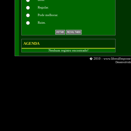
Regular.
Pode melhorar.
Ruim.
AGENDA
Nenhum registro encontrado!
� 2010 - www.liberalfmpos
Desenvolvid