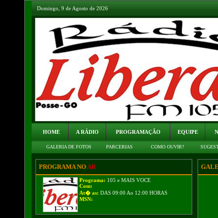
Domingo, 9 de Agosto de 2026
HOME
A RÁDIO
PROGRAMAÇÃO
EQUIPE
N
GALERIA DE FOTOS
PARCERIAS
COMO OUVIR?
SUGES
PROGRAMA NO
AR
GALE
Programa:
105 e MAIS VOCE
Com:
At� as:
DAS 09:00 Ao 12:00 HORAS
MSN: