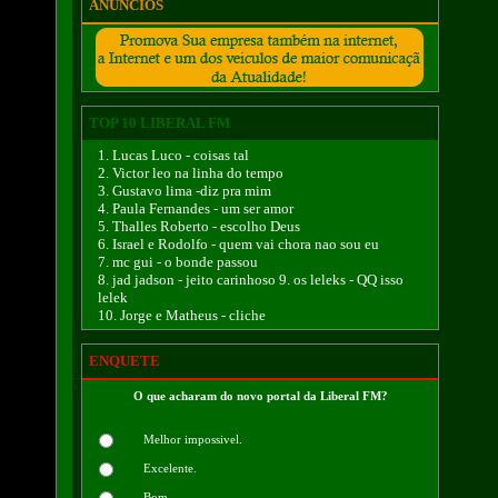
ANÚNCIOS
TOP 10 LIBERAL FM
1. Lucas Luco - coisas tal
2. Victor leo na linha do tempo
3. Gustavo lima -diz pra mim
4. Paula Fernandes - um ser amor
5. Thalles Roberto - escolho Deus
6. Israel e Rodolfo - quem vai chora nao sou eu
7. mc gui - o bonde passou
8. jad jadson - jeito carinhoso 9. os leleks - QQ isso
lelek
10. Jorge e Matheus - cliche
ENQUETE
O que acharam do novo portal da Liberal FM?
Melhor impossivel.
Excelente.
Bom.