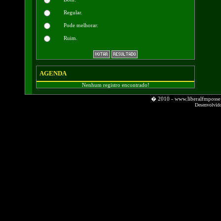
Regular.
Pode melhorar.
Ruim.
AGENDA
Nenhum registro encontrado!
� 2010 - www.liberalfmpos
Desenvolvid