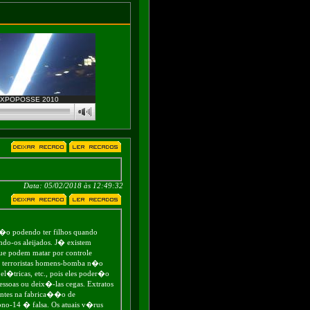
XPOPOSSE 2010
Data: 05/02/2018 às 12:49:32
n�o podendo ter filhos quando
do-os aleijados. J� existem
que podem matar por controle
e terroristas homens-bomba n�o
l�tricas, etc., pois eles poder�o
oas ou deix�-las cegas. Extratos
entes na fabrica��o de
ono-14 � falsa. Os atuais v�rus