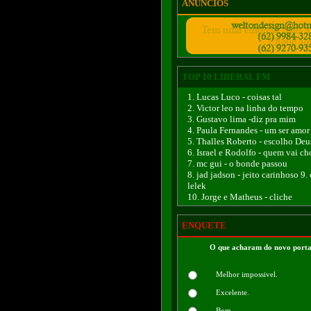
ANÚNCIOS
TOP 10 LIBERAL FM
1. Lucas Luco - coisas tal
2. Victor leo na linha do tempo
3. Gustavo lima -diz pra mim
4. Paula Fernandes - um ser amor
5. Thalles Roberto - escolho Deu
6. Israel e Rodolfo - quem vai ch
7. mc gui - o bonde passou
8. jad jadson - jeito carinhoso 9.
lelek
10. Jorge e Matheus - cliche
ENQUETE
O que acharam do novo porta
Melhor impossivel.
Excelente.
Bom.