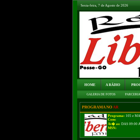
Sexta-feira, 7 de Agosto de 2026
HOME
A RÁDIO
PRO
GALERIA DE FOTOS
PARCERI
PROGRAMA NO
AR
Programa:
105 e M
Com:
At� as:
DAS 09:00 
MSN: