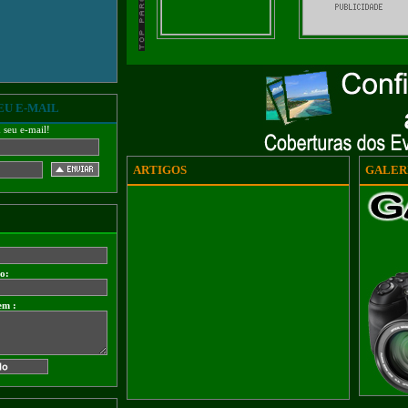
EU E-MAIL
m seu e-mail!
ARTIGOS
GALERI
do:
em :