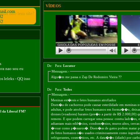
VÍDEOS
GAIOLA DAS POPOZUDAS EM POSSE
E
s
De:
Para:
Locutor
ora nao sou eu
Mensagem:-
Algu�m me passa o Zap De Rodomiro Vieira ??
 os leleks - QQ isso
De:
Para:
Todos
Mensagem:-
Meninas est�reis e fetos humanos atrofiados
Doen�a de cachorros pode causar esterilidade em meninas 
adultas, e pode atrofiar fetos humanos em forma��o, deixan
l da Liberal FM?
drones (voadores) baratos (pre�o a partir de R$ 2.000,00) 
remoto. E que podem carregar uma pessoa: contra ladr�es, 
adiantam mais edif�cios, condom�nios, muros altos, cercas e
�voar como p�ssaros�. Doen�as de gatos podem matar pess
de fetos humanos s�o usados criminosamente como ingredi
refrigerantes, cosm�ticos, etc. A data��o (idade) por carb