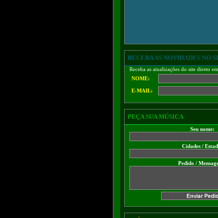
RECEBA AS NOVIDADES NO S
Receba as atualizações do site direto e
NOME:
E-MAIL:
PEÇA SUA MÚSICA
Seu nome:
Cidades / Esta
Pedido / Mensag