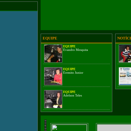
EQUIPE
NOTÍCI
EQUIPE
Evandro Mesquita
EQUIPE
Eremito Junior
EQUIPE
Adelson Teles